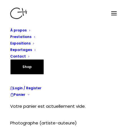
À propos
Prestations
Expositions
Mentions légales
Reportages
Contact
Dernière mise à jour : avril 2026
Shop
1. Éditeur du site
Login / Register
Panier
Le présent site est édité par :
Votre panier est actuellement vide.
Cécile Hoynant
Photographe (artiste-auteure)