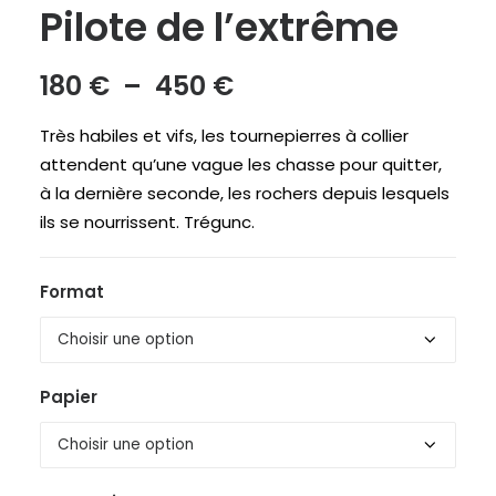
Pilote de l’extrême
Plage
180
€
–
450
€
de
Très habiles et vifs, les tournepierres à collier
prix :
attendent qu’une vague les chasse pour quitter,
180 €
à la dernière seconde, les rochers depuis lesquels
à
ils se nourrissent. Trégunc.
450 €
Format
Papier