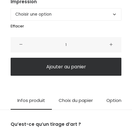
Impression
Effacer
quantité
de
Pilote
de
Ajouter au panier
l’extrême
Infos produit
Choix du papier
Options d'i
Qu’est-ce qu’un tirage d’art ?