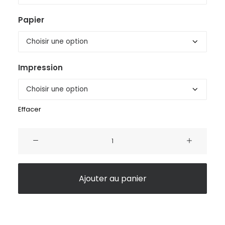
Papier
Impression
Effacer
quantité
de
Petites
bêtes
Ajouter au panier