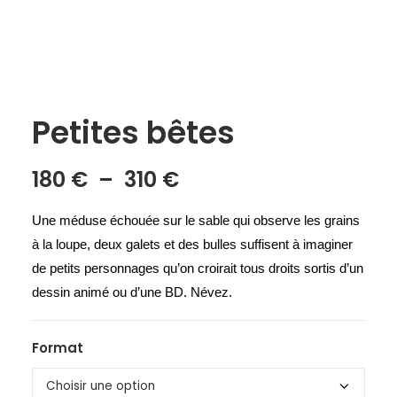
Petites bêtes
Plage
180
€
–
310
€
de
Une mé
duse
é
chou
ée sur le sable qui observe les grains
prix :
à
la loupe, deux galets et des bulles suffisent
à
imaginer
180 €
de petits personnages qu
’
on croirait tous droits sortis d
’
un
à
dessin animé
ou d’
une BD. Né
vez.
310 €
Format