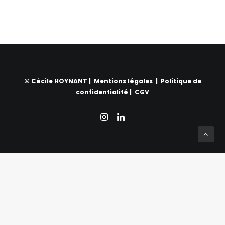
choisies
sur
la
page
du
produit
© Cécile HOYNANT |
Mentions légales
|
Politique de
confidentialité
|
CGV
Privacy Preference Center
Privacy Preferences