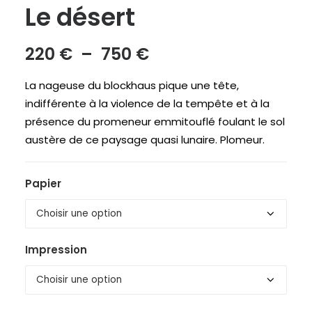
Le désert
Plage
220
€
–
750
€
de
La nageuse du blockhaus pique une tête,
prix :
indifférente à la violence de la tempête et à la
220 €
présence du promeneur emmitouflé foulant le sol
à
austère de ce paysage quasi lunaire. Plomeur.
750 €
Papier
Impression