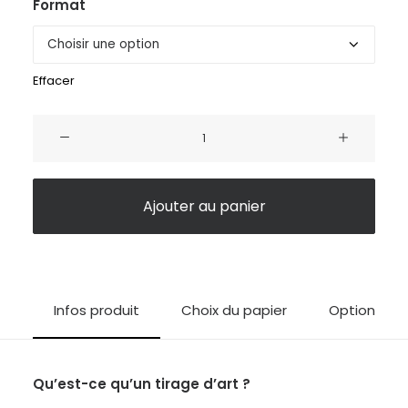
Format
Effacer
quantité
de
Le
désert
Ajouter au panier
Infos produit
Choix du papier
Options d'i
Qu’est-ce qu’un tirage d’art ?