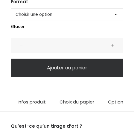
Format
Effacer
quantité
de
Le
chevalier
Ajouter au panier
noir
Infos produit
Choix du papier
Options d'i
Qu’est-ce qu’un tirage d’art ?