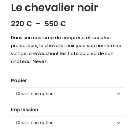
Le chevalier noir
Plage
220
€
–
550
€
de
Dans son costume de néoprène et sous les
prix :
projecteurs, le chevalier noir joue son numéro de
220 €
voltige, chevauchant les flots au pied de son
à
château. Névez.
550 €
Papier
Impression